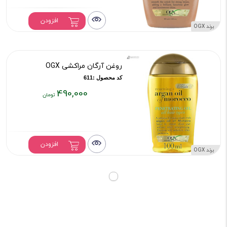
فعلی:
۳۸۰,۰۰۰
افزودن
تومان
برند OGX
روغن آرگان مراکشی OGX
کد محصول :611
490,000
قیمت
فعلی:
۴۹۰,۰۰۰
تومان
افزودن
برند OGX