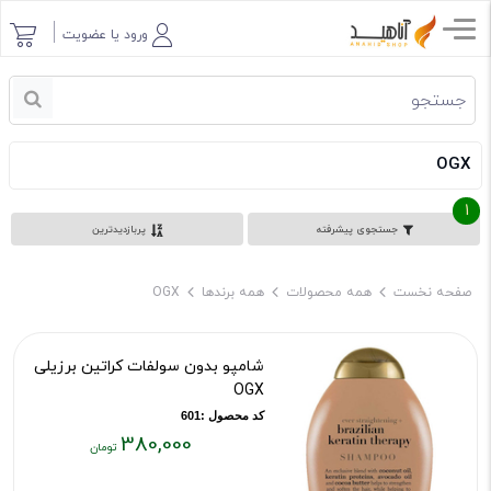
ورود یا عضویت
OGX
1
جستجوی پیشرفته
پربازدیدترین
صفحه نخست
همه محصولات
همه برندها
OGX
شامپو بدون سولفات کراتین برزیلی
OGX
کد محصول :601
380,000
قیمت