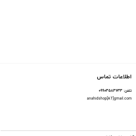
اطلاعات تماس
تلفن:
09903583633
anahidshop[AT]gmail.com