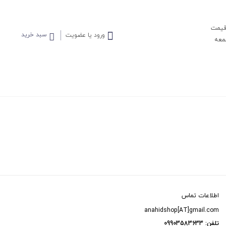
 قیمت
سبد خرید
ورود یا عضویت
اطلاعات تماس
anahidshop[AT]gmail.com
تلفن:
09903583633