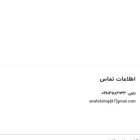
اطلاعات تماس
تلفن:
09903583633
anahidshop[AT]gmail.com