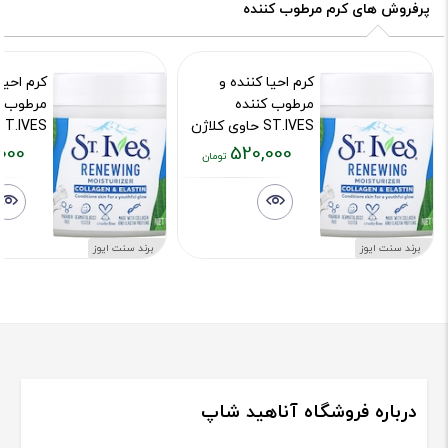
پرفروش های کرم مرطوب کننده
کرم احیا کننده و
کرم احیا
مرطوب کننده
مرطوب ک
ST.IVES حاوی کلاژن
و الاستین حجم 300
000
520,000
میلی لیتر
میلی لیت
قیمت
قیمت
کد محصول :610
کد محصول :0
فعلی:
فعلی:
۵۲۰,۰۰۰
۵۲۰,۰۰۰
تومان
تومان
برند سنت ایوز
برند سنت ایوز
درباره فروشگاه آناهید شاپ