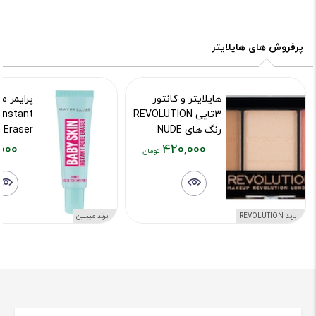
پرفروش های هایلایتر
هایلایتر و کانتور
پرایمر م
3تایی REVOLUTION
 Instant
رنگ های NUDE
 Eraser
000
420,000
کد محصول :609
کد محصول :5
قیمت
قیمت
قیمت
فعلی:
فعلی:
فعلی:
۲۰,۰۰۰
۴۰۰,۰۰۰
۴۲۰,۰۰۰
تومان
تومان
تومان
برند REVOLUTION
برند میبلین