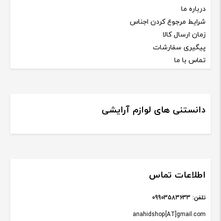
درباره ما
شرایط مرجوع کردن اجناس
زمان ارسال کالا
پیگیری سفارشات
تماس با ما
دانستنی های لوازم آرایشی
اطلاعات تماس
تلفن:
09903583633
anahidshop[AT]gmail.com