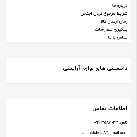
درباره ما
شرایط مرجوع کردن اجناس
زمان ارسال کالا
پیگیری سفارشات
تماس با ما
دانستنی های لوازم آرایشی
اطلاعات تماس
تلفن:
09903583633
anahidshop[AT]gmail.com