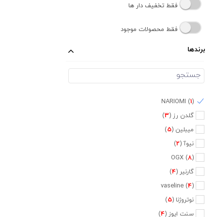
فقط تخفیف دار ها
فقط محصولات موجود
برندها
NARIOMI (
1
)
گلدن رز (
3
)
میبلین (
5
)
نیوآ (
2
)
OGX (
8
)
گارنیر (
4
)
vaseline (
4
)
نوتروژنا (
5
)
سنت ایوز (
4
)