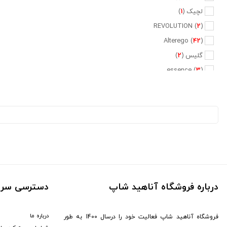
لچیک (
1
)
REVOLUTION (
2
)
Alterego (
42
)
گلیس (
2
)
essence (
3
)
BYODERMA (
1
)
CALLISTA (
3
)
HUDA BEAUTY (
3
)
مورینگا (
11
)
یورن (
1
)
بیوآکوا (
1
)
nars (
1
)
درباره فروشگاه آناهید شاپ
دسترسی سری
L'oreal (
5
)
لافارر (
14
)
درباره ما
فروشگاه آناهید شاپ فعالیت خود را درسال 1400 به طور
CERITA (
13
)