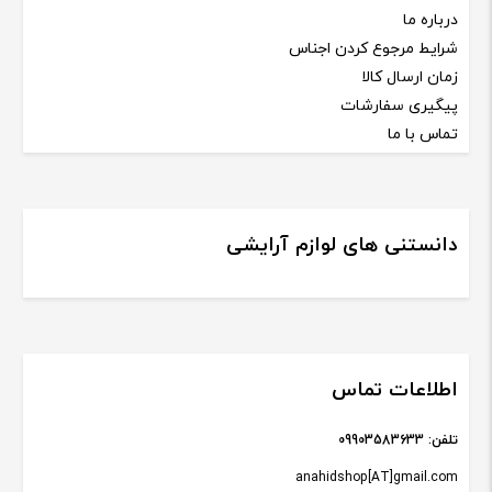
درباره ما
شرایط مرجوع کردن اجناس
زمان ارسال کالا
پیگیری سفارشات
تماس با ما
دانستنی های لوازم آرایشی
اطلاعات تماس
تلفن:
09903583633
anahidshop[AT]gmail.com