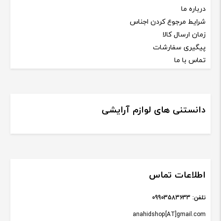
درباره ما
شرایط مرجوع کردن اجناس
زمان ارسال کالا
پیگیری سفارشات
تماس با ما
دانستنی های لوازم آرایشی
اطلاعات تماس
تلفن:
09903583633
anahidshop[AT]gmail.com