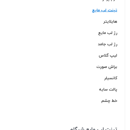
تینت لب مایع
هایلایتر
رژ لب مایع
رژ لب جامد
لیپ گلاس
براش صورت
کانسیلر
پالت سایه
خط چشم
تینت لب مایع شیگلم