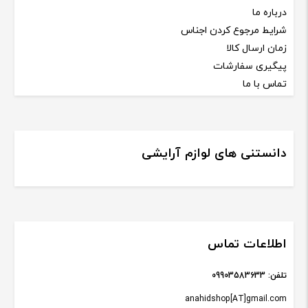
درباره ما
شرایط مرجوع کردن اجناس
زمان ارسال کالا
پیگیری سفارشات
تماس با ما
دانستنی های لوازم آرایشی
اطلاعات تماس
تلفن:
09903583633
anahidshop[AT]gmail.com