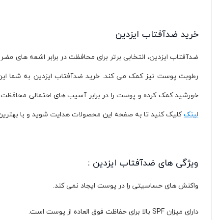
ophelia (
1
)
Eco Sorbet (
3
)
NYX (
2
)
خرید ضدآفتاب ایزدین
CAB'S (
1
)
FLAVIA (
1
)
NARIOMI (
1
)
رطوبت پوست نیز کمک می کند. خرید ضدآفتاب ایزدین به شما این ا
ARCANUM (
1
)
خورشید کمک کرده و پوست را در برابر آسیب های احتمالی محافظت م
MAC (
1
)
لینک
کلیک کنید تا به صفحه این محصولات هدایت شوید و با بهترین 
ETUDE (
1
)
Hairtamin (
1
)
تمپتینگ (
3
)
ایزادورا (
1
)
ویژگی های ضدآفتاب ایزدین :
Bitroy (
20
)
واکنش های حساسیتی را در پوست ایجاد نمی کند.
Maral (
53
)
OKEEA (
11
)
دارای میزان SPF بالا برای حفاظت فوق العاده از پوست است.
)
1
(