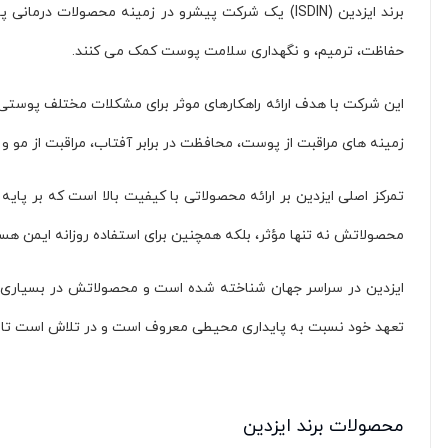
برند ایزدین (ISDIN) یک شرکت پیشرو در زمینه محصول
L'oreal (
5
)
لافارر (
14
)
حفاظت، ترمیم، و نگهداری سلامت پوست کمک می کنند.
CERITA (
13
)
این شرکت با هدف ارائه راهکارهای موثر برای مشکلات مختلف پوست
ARCANCIL (
1
)
SHISIDO (
1
)
زمینه های مراقبت از پوست، محافظت در برابر آفتاب، مراقبت از مو
VARMI (
1
)
LANSON (
1
)
تمرکز اصلی ایزدین بر ارائه محصولاتی با کیفیت بالا است که بر پ
VOCHE (
2
)
محصولاتش نه تنها مؤثر، بلکه همچنین برای استفاده روزانه ایمن هست
OTTIE (
1
)
PLEASENT (
1
)
ایزدین در سراسر جهان شناخته شده است و محصولاتش در بسیاری از
STARLUX (
1
)
تعهد خود نسبت به پایداری محیطی معروف است و در تلاش است تا تأ
CLIVEN (
1
)
IMAGES (
1
)
COMEON (
4
)
محصولات برند ایزدین
AVIOR (
1
)