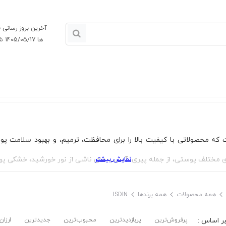
آخرین بروز رسانی
ها 1405/05/17 شنبه
از پوست است که محصولاتی با کیفیت بالا را برای محافظت، ترمیم، و بهبود سلا
نمایش بیشتر
های مختلف پوستی، از جمله پیری، آسیب های ناشی از نور خورشید، خشکی 
ه از ترکیبات فعال و فرمولاسیون های پیشرفته، محصولاتی را ارائه می دهد ک
همه محصولات
همه برندها
ISDIN
فظتی ضد آفتاب گرفته تا درمان های تخصصی پوست و محصولات مراقبتی رو
پرفروش‌ترین‌
پربازدیدترین
محبوب‌ترین
جدیدترین
ارزان