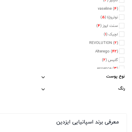
گارنیر (
4
)
vaseline (
4
)
نوتروژنا (
5
)
سنت ایوز (
4
)
لچیک (
1
)
REVOLUTION (
2
)
Alterego (
42
)
گلیس (
2
)
essence (
3
)
نوع پوست
BYODERMA (
1
)
CALLISTA (
3
)
رنگ
HUDA BEAUTY (
3
)
مورینگا (
11
)
یورن (
1
)
بیوآکوا (
1
)
معرفی برند اسپانیایی ایزدین
nars (
1
)