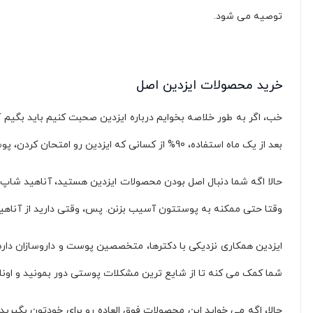
رنگ مو پروکسا |کاتالوگ رنگ مو پروکسا (
128
)
توصیه می شود.
PH (
3
)
بلک پروفشنال (
1
)
ویتاال (
30
)
خرید محصولات ایزدین اصل
اچ اس (
1
)
کریتیو (
1
)
خب، اگر به طور خلاصه بخوایم درباره ایزدین صحبت کنیم باید بگیم که
بولونیا - bologna (
)
1
بعد از یک ماه استفاده، 90% از کسانی که ایزدین رو امتحان کردن، پوستی صاف تر، شفاف تر و مرطوب تر داشتن. و این خیلی خفنه، نه؟
سیتریو (
1
)
هاش (
1
)
حالا اگه شما دنبال اصل بودن محصولات ایزدین هستید، آناهید شاپ 
protech (
1
)
بلوند می (
2
)
وقتا حتی ممکنه به پوستتون آسیب بزنن. پس، وقتی دارید از آناهی
پریویا - PREVIA (
)
1
ایزدین همکاری نزدیکی با دکترها، متخصصین پوست و داروسازان داره تا
اویدرم - EVIDERM (
)
17
کاسپین (
1
)
شما کمک می کنه تا از شایع ترین مشکلات پوستی دور بمونید و اونا ر
بیول (
1
)
شیگلم - SHEGLAM (
)
20
حالا، اگه می خواید این محصولات فوق العاده رو برای خودتون بگیرید