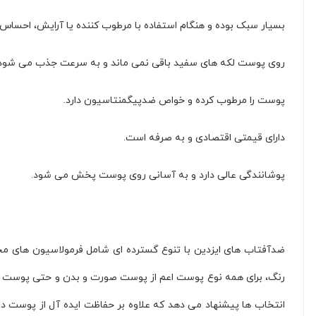
Alpecine (
1
)
بسیار سبک بوده و هنگام استفاده با مرطوب کننده یا آرایش، احسا
Deep Romance (
1
)
Avene (
1
)
روی پوست لکه های سفید باقی نمی ماند و به سرعت جذب می شود.
The Ordinary (
10
)
FULICA (
17
)
پوست را مرطوب کرده و خواص ضدپیگمنتاسیون دارد.
DOMACY (
102
)
Maui (
6
)
دارای قیمتی اقتصادی و به صرفه است.
eloxin (
145
)
پوشانندگی عالی دارد و به آسانی روی پوست پخش می شود.
babaria (
4
)
LAKME (
7
)
GK (
16
)
MILK SHAKE (
2
)
ضدآفتاب های ایزدین با تنوع گسترده ای شامل فرمولاسیون های مخصو
4GIRLS (
1
)
رنگ، برای همه نوع پوست اعم از پوست صورت و بدن و حتی پوست 
GANECA (
147
)
Selom Plus (
175
)
انتخاب ها پیشنهاد می دهد که علاوه بر حفاظت ایده آل از پوست در ب