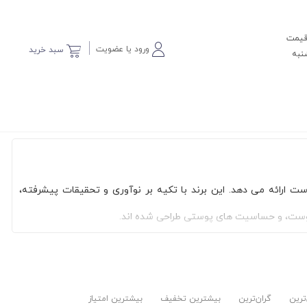
 قیمت
ورود یا عضویت
سبد خرید
مت پوست ارائه می دهد. این برند با تکیه بر نوآوری و تحقیقات پیشرفته،
پوست، و حساسیت های پوستی طراحی شده اند.
ه نه تنها نیازهای اساسی پوست را برآورده می کنند، بلکه به طور موثر
زانه، هر کدام از این محصولات با هدف حفظ سلامت و زیبایی پوست
‌ترین
گران‌ترین
بیشترین تخفیف
بیشترین امتیاز