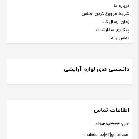
درباره ما
شرایط مرجوع کردن اجناس
زمان ارسال کالا
پیگیری سفارشات
تماس با ما
دانستنی های لوازم آرایشی
اطلاعات تماس
تلفن:
09903583633
anahidshop[AT]gmail.com