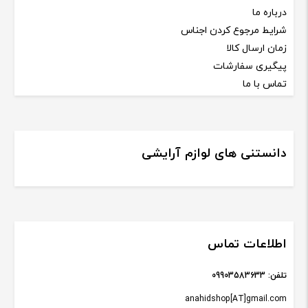
درباره ما
شرایط مرجوع کردن اجناس
زمان ارسال کالا
پیگیری سفارشات
تماس با ما
دانستنی های لوازم آرایشی
اطلاعات تماس
تلفن:
09903583633
anahidshop[AT]gmail.com